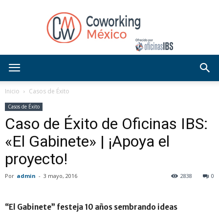
Blog
Inicio
Casos de Éxito
Casos de Éxito
Caso de Éxito de Oficinas IBS:
OficinasIBS
«El Gabinete» | ¡Apoya el
proyecto!
Por
admin
-
3 mayo, 2016
2838
0
“El Gabinete” festeja 10 años sembrando ideas