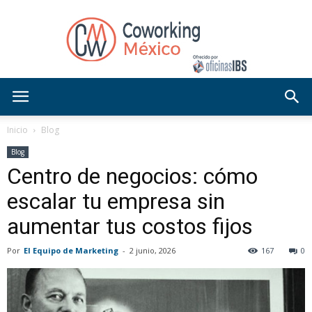
Blog
Inicio
Blog
Blog
Centro de negocios: cómo
OficinasIBS
escalar tu empresa sin
aumentar tus costos fijos
Por
El Equipo de Marketing
-
2 junio, 2026
167
0