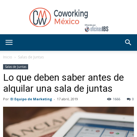
Blog
Inicio
Salas de Juntas
Salas de Juntas
Lo que deben saber antes de
OficinasIBS
alquilar una sala de juntas
Por
El Equipo de Marketing
-
17 abril, 2019
1666
0