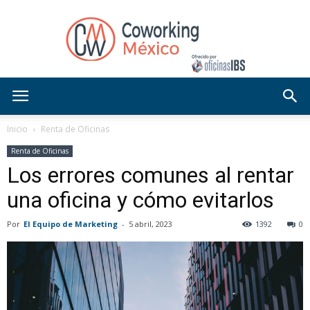
Blog
Inicio
Renta de Oficinas
Renta de Oficinas
Los errores comunes al rentar
OficinasIBS
una oficina y cómo evitarlos
Por
El Equipo de Marketing
-
5 abril, 2023
1392
0