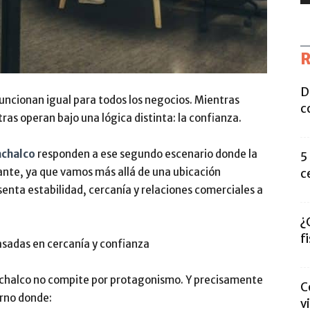
R
D
uncionan igual para todos los negocios. Mientras
c
otras operan bajo una lógica distinta: la confianza.
achalco
responden a ese segundo escenario donde la
5
ante, ya que vamos más allá de una ubicación
c
senta estabilidad, cercanía y relaciones comerciales a
¿
f
sadas en cercanía y confianza
achalco no compite por protagonismo. Y precisamente
C
orno donde:
v