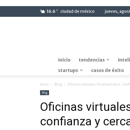
C
16.6
ciudad de méxico
jueves, agos
inicio
tendencias
intel
startups
casos de éxito
Inicio
Blog
Oficinas virtuales Tecamachalco: conf
Blog
Oficinas virtual
confianza y cerc