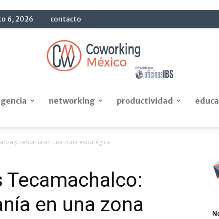
to 6, 2026
contacto
igencia
networking
productividad
educa
Blog
ianza y cercanía en una zona estratégica
es Tecamachalco:
OficinasIBS
anía en una zona
N