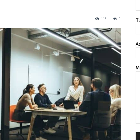
118
0
Tu
A
M