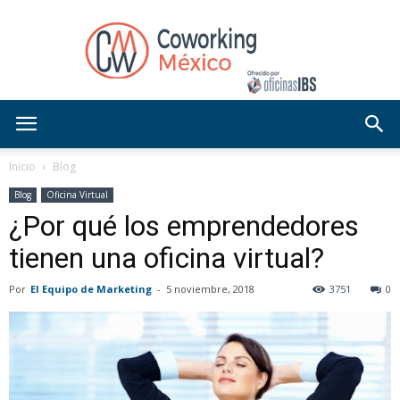
Blog
Inicio
Blog
Blog
Oficina Virtual
¿Por qué los emprendedores
OficinasIBS
tienen una oficina virtual?
Por
El Equipo de Marketing
-
5 noviembre, 2018
3751
0