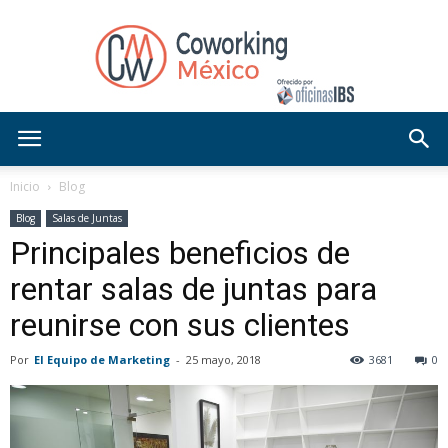
Blog
Inicio
Blog
Blog
Salas de Juntas
Principales beneficios de
OficinasIBS
rentar salas de juntas para
reunirse con sus clientes
Por
El Equipo de Marketing
-
25 mayo, 2018
3681
0