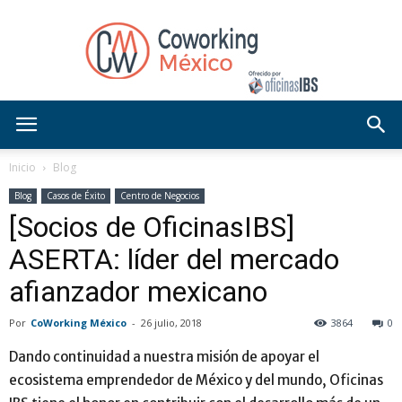
Blog
Inicio
Blog
Blog
Casos de Éxito
Centro de Negocios
[Socios de OficinasIBS]
OficinasIBS
ASERTA: líder del mercado
afianzador mexicano
Por
CoWorking México
-
26 julio, 2018
3864
0
Dando continuidad a nuestra misión de apoyar el
ecosistema emprendedor de México y del mundo, Oficinas