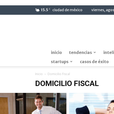
C
15.5
ciudad de méxico
viernes, ago
inicio
tendencias
intel
startups
casos de éxito
Inicio
Domicilio Fiscal
DOMICILIO FISCAL