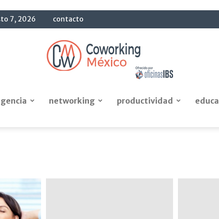
sto 7, 2026
contacto
igencia
networking
productividad
educa
Blog
OficinasIBS