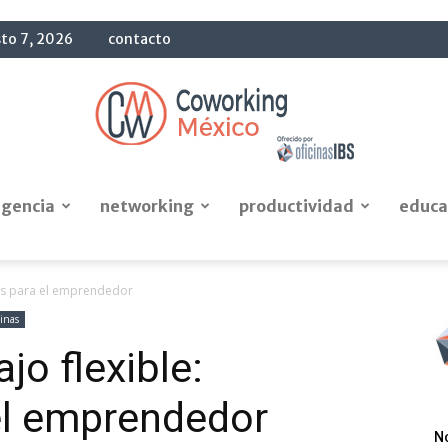
sto 7, 2026
contacto
igencia
networking
productividad
educa
Blog
ios para el emprendedor
inas
jo flexible:
OficinasIBS
el emprendedor
N