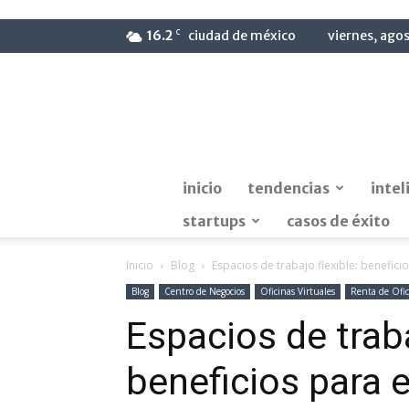
C
16.2
ciudad de méxico
viernes, ago
inicio
tendencias
intel
startups
casos de éxito
Inicio
Blog
Espacios de trabajo flexible: benefic
Blog
Centro de Negocios
Oficinas Virtuales
Renta de Ofic
Espacios de traba
beneficios para 