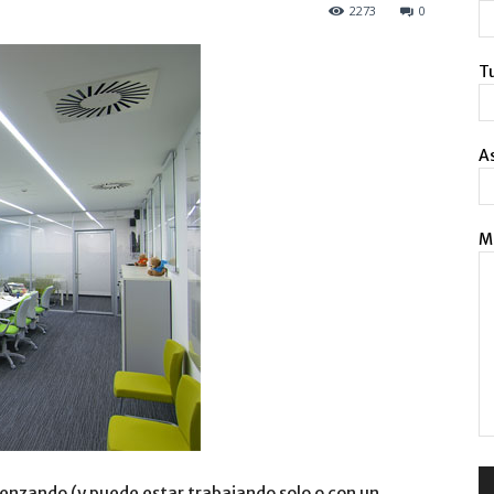
2273
0
Tu
A
M
nzando (y puede estar trabajando solo o con un