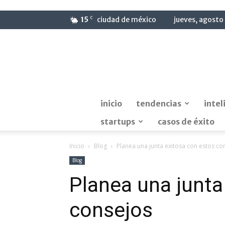
C
15
ciudad de méxico
jueves, agosto
inicio
tendencias
intel
startups
casos de éxito
Inicio
Blog
Planea una junta exitosa con estos co
Blog
Planea una junta
consejos