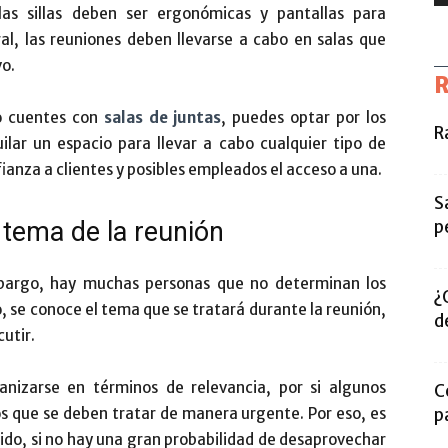
as sillas deben ser ergonómicas y pantallas para
al, las reuniones deben llevarse a cabo en salas que
vo.
R
o cuentes con
salas de juntas
, puedes optar por los
R
lar un espacio para llevar a cabo cualquier tipo de
anza a clientes y posibles empleados el acceso a una.
S
 tema de la reunión
p
mbargo, hay muchas personas que no determinan los
¿
o, se conoce el tema que se tratará durante la reunión,
d
cutir.
nizarse en términos de relevancia, por si algunos
C
os que se deben tratar de manera urgente. Por eso, es
p
ido, si no hay una gran probabilidad de desaprovechar