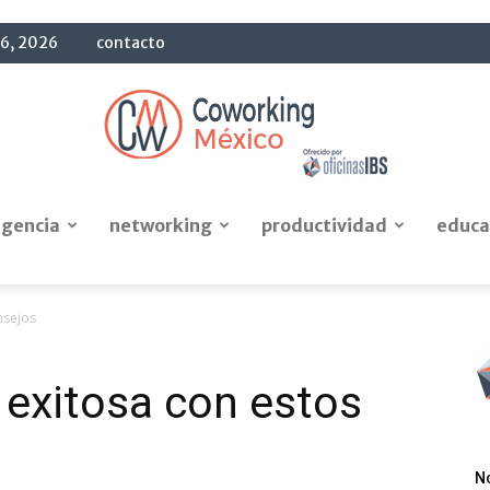
 6, 2026
contacto
igencia
networking
productividad
educa
Blog
nsejos
 exitosa con estos
OficinasIBS
N