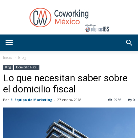
Blog
Inicio
Blog
Blog
Domicilio Fiscal
Lo que necesitan saber sobre
OficinasIBS
el domicilio fiscal
Por
El Equipo de Marketing
-
27 enero, 2018
2966
0