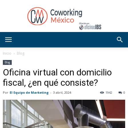
Blog
Inicio
Blog
Blog
Oficina virtual con domicilio
OficinasIBS
fiscal, ¿en qué consiste?
Por
El Equipo de Marketing
-
3 abril, 2024
1942
0